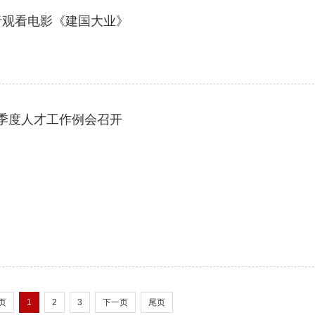
者观看电影《建国大业》
一季度人才工作例会召开
页
1
2
3
下一页
尾页