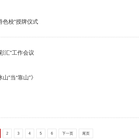
特色校”授牌仪式
彩汇”工作会议
山”当“靠山”》
2
3
4
5
6
下一页
尾页