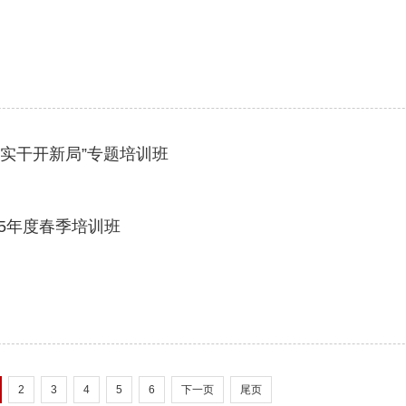
抓实干开新局”专题培训班
5年度春季培训班
2
3
4
5
6
下一页
尾页