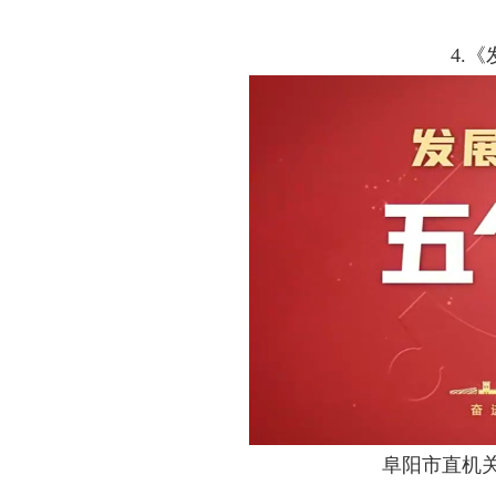
4.《发
阜阳市直机关工