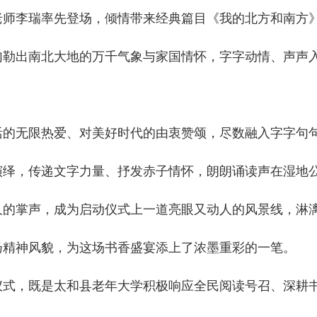
老师李瑞率先登场，倾情带来经典篇目《我的北方和南方
勾勒出南北大地的万千气象与家国情怀，字字动情、声声
的无限热爱、对美好时代的由衷赞颂，尽数融入字字句
演绎，传递文字力量、抒发赤子情怀，朗朗诵读声在湿地
久的掌声，成为启动仪式上一道亮眼又动人的风景线，淋
扬精神风貌，为这场书香盛宴添上了浓墨重彩的一笔。
式，既是太和县老年大学积极响应全民阅读号召、深耕