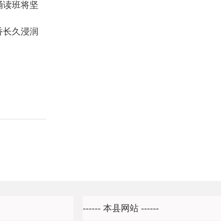
诵读班将坚
香长久浸润