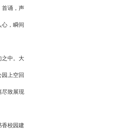
》首诵，声
入心，瞬间
句之中。大
公园上空回
漓尽致展现
书香校园建