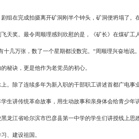
剧组在完成拍摄离开矿洞刚半个钟头，矿洞便坍塌了。
剧飞天奖。最令周顺理感到欣慰的是，《矿长》在煤矿工
有十几万张，数了一个星期都没数完。”周顺理兴奋地说
的秘诀，更是他作为老党员的初心。
承上。除了连续多年为新入职的干部职工讲述首都广电事
年学生讲传统革命故事，用生动故事和亲身体会给青少年
母校黑龙江省哈尔滨市巴彦县第一中学的学生们讲授线上思
学习、建设祖国。