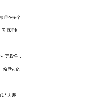
周顺理在多个
，周顺理担
置办完设备，
，给新办的
们人力搬