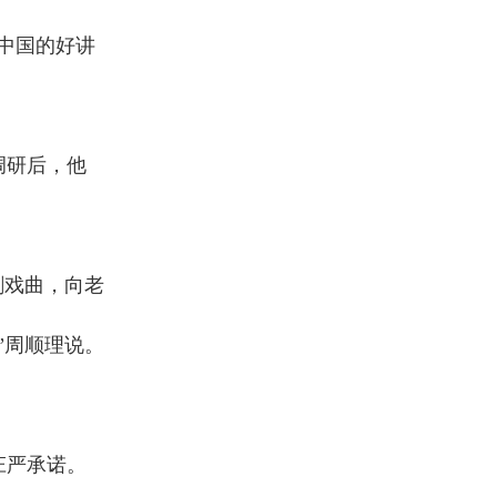
中国的好讲
调研后，他
剧戏曲，向老
”周顺理说。
庄严承诺。