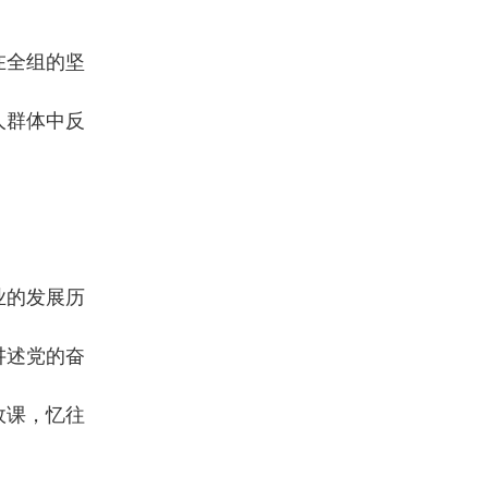
在全组的坚
人群体中反
。
业的发展历
讲述党的奋
政课，忆往